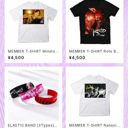
MEMBER T-SHIRT Minato!!
MEMBER T-SHIRT Roto Bla
White
ck
¥4,500
¥4,500
ELASTIC BAND (3Types)
MEMBER T-SHIRT Nanasi